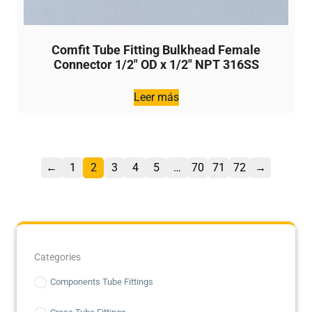
Comfit Tube Fitting Bulkhead Female
Connector 1/2″ OD x 1/2″ NPT 316SS
Leer más
←
1
2
3
4
5
…
70
71
72
→
Categories
Components Tube Fittings