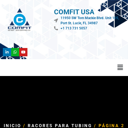
COMFIT USA
11950 SW Tom Mackie Blvd. Unit 105,
Port St. Lucie, FL 34987
+1 713 731 5057
INICIO
/
RACORES PARA TUBING
/ PÁGINA 2