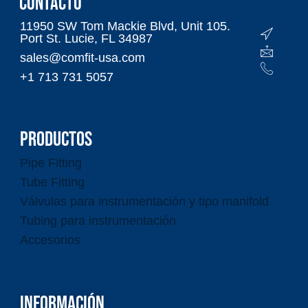
CONTACTO
11950 SW Tom Mackie Blvd, Unit 105.
Port St. Lucie, FL 34987
sales@comfit-usa.com
+1 713 731 5057
PRODUCTOS
Pipe Fitting
Tube Fitting
Válvulas para instrumentación y tipo manifold
Tubing para instrumentación
Accesorios
INFORMACIÓN